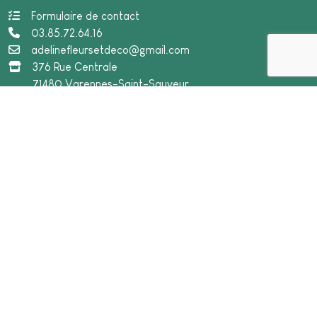
Formulaire de contact
03.85.72.64.16
adelinefleursetdeco@gmail.com
376 Rue Centrale
71480 Varennes-Saint-Sauveur
A propos
de moi, Adeline Ravat
de ma boutique à Varennes Saint Sauveur (71)
Univers floral
Décoration de mariage
Centres de tables
Bouquet, couronne
Deuil
Location de matériel
Ateliers de formation
Univers décoration