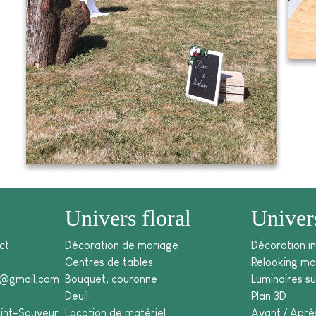
Univers floral
Univer
ct
Décoration de mariage
Décoration in
Centres de tables
Relooking mob
o@gmail.com
Bouquet, couronne
Luminaires s
Deuil
Plan 3D
int-Sauveur
Location de matériel
Avant / Aprè