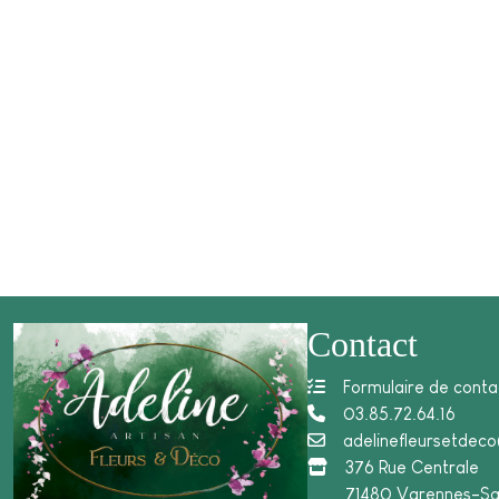
Contact
Formulaire de conta
03.85.72.64.16
adelinefleursetdec
376 Rue Centrale
71480 Varennes-Sa