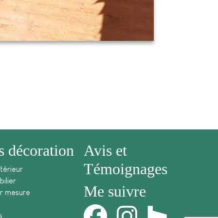
s décoration
Avis et
Témoignages
térieur
ilier
Me suivre
ur mesure
s